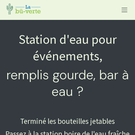
Se rendre au contenu
Station d'eau pour
événements,
remplis gourde, bar à
eau ?
Terminé les bouteilles jetables
Passez à la station boire de l'eau fraîche